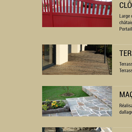
CLÔ
Large 
châtaig
Portail
TER
Terras
Terras
MAÇ
Réalis
dallag